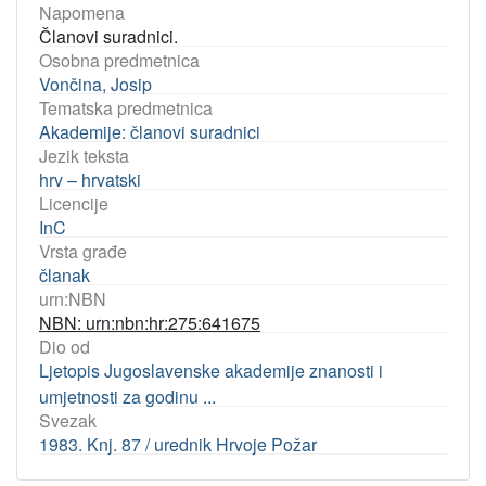
Napomena
Članovi suradnici.
Osobna predmetnica
Vončina, Josip
Tematska predmetnica
Akademije: članovi suradnici
Jezik teksta
hrv – hrvatski
Licencije
InC
Vrsta građe
članak
urn:NBN
NBN: urn:nbn:hr:275:641675
Dio od
Ljetopis Jugoslavenske akademije znanosti i
umjetnosti za godinu ...
Svezak
1983. Knj. 87 / urednik Hrvoje Požar