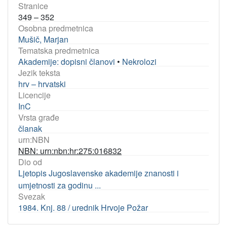
Stranice
349 – 352
Osobna predmetnica
Mušič, Marjan
Tematska predmetnica
Akademije: dopisni članovi
•
Nekrolozi
Jezik teksta
hrv – hrvatski
Licencije
InC
Vrsta građe
članak
urn:NBN
NBN: urn:nbn:hr:275:016832
Dio od
Ljetopis Jugoslavenske akademije znanosti i
umjetnosti za godinu ...
Svezak
1984. Knj. 88 / urednik Hrvoje Požar