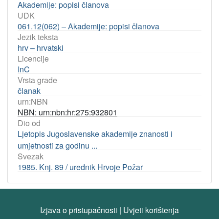
Akademije: popisi članova
UDK
061.12(062) – Akademije: popisi članova
Jezik teksta
hrv – hrvatski
Licencije
InC
Vrsta građe
članak
urn:NBN
NBN: urn:nbn:hr:275:932801
Dio od
Ljetopis Jugoslavenske akademije znanosti i
umjetnosti za godinu ...
Svezak
1985. Knj. 89 / urednik Hrvoje Požar
Izjava o pristupačnosti
|
Uvjeti korištenja