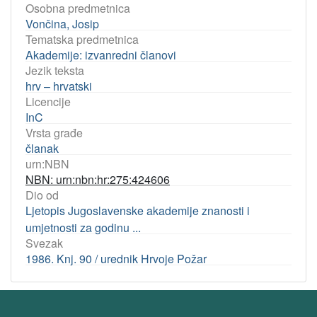
Osobna predmetnica
Vončina, Josip
Tematska predmetnica
Akademije: izvanredni članovi
Jezik teksta
hrv – hrvatski
Licencije
InC
Vrsta građe
članak
urn:NBN
NBN: urn:nbn:hr:275:424606
Dio od
Ljetopis Jugoslavenske akademije znanosti i
umjetnosti za godinu ...
Svezak
1986. Knj. 90 / urednik Hrvoje Požar