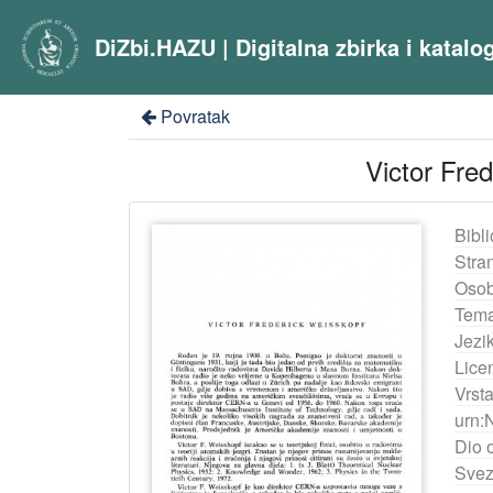
DiZbi.HAZU | Digitalna zbirka i katal
Povratak
Victor Fred
Bibli
Stra
Osob
Tema
Jezik
Lice
Vrst
urn:
Dio 
Svez