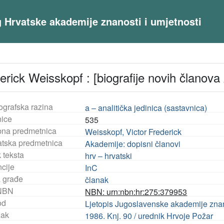
og Hrvatske akademije znanosti i umjetnosti
erick Weisskopf : [biografije novih članov
ografska razina
a – analitička jedinica (sastavnica)
nice
535
na predmetnica
Weisskopf, Victor Frederick
tska predmetnica
Akademije: dopisni članovi
 teksta
hrv – hrvatski
ncije
InC
a građe
članak
NBN
NBN: urn:nbn:hr:275:379953
od
Ljetopis Jugoslavenske akademije znanos
ak
1986. Knj. 90 / urednik Hrvoje Požar