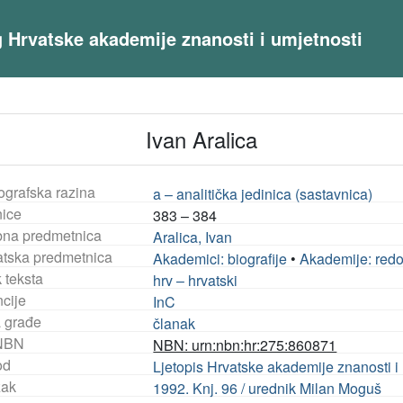
og Hrvatske akademije znanosti i umjetnosti
Ivan Aralica
ografska razina
a – analitička jedinica (sastavnica)
nice
383 – 384
na predmetnica
Aralica, Ivan
tska predmetnica
Akademici: biografije
•
Akademije: redov
 teksta
hrv – hrvatski
ncije
InC
a građe
članak
NBN
NBN: urn:nbn:hr:275:860871
od
Ljetopis Hrvatske akademije znanosti i 
ak
1992. Knj. 96 / urednik Milan Moguš