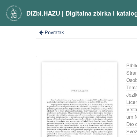
DiZbi.HAZU | Digitalna zbirka i katal
Povratak
Bibli
Stra
Osob
Tema
Jezik
Lice
Vrst
urn:
Dio 
Svez