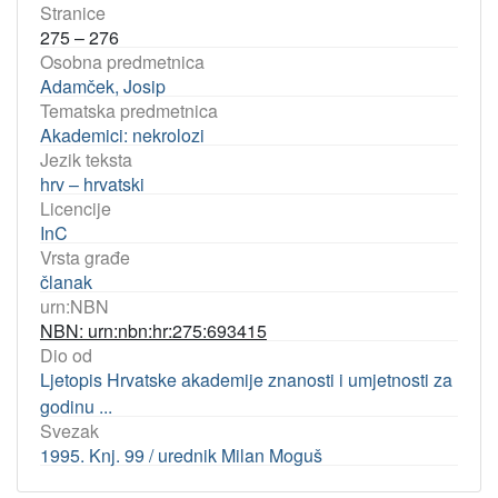
Stranice
275 – 276
Osobna predmetnica
Adamček, Josip
Tematska predmetnica
Akademici: nekrolozi
Jezik teksta
hrv – hrvatski
Licencije
InC
Vrsta građe
članak
urn:NBN
NBN: urn:nbn:hr:275:693415
Dio od
Ljetopis Hrvatske akademije znanosti i umjetnosti za
godinu ...
Svezak
1995. Knj. 99 / urednik Milan Moguš