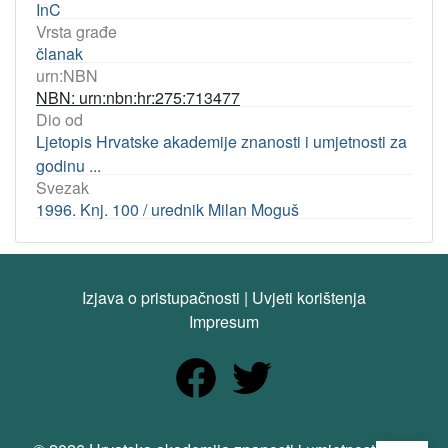
InC
Vrsta građe
članak
urn:NBN
NBN: urn:nbn:hr:275:713477
Dio od
Ljetopis Hrvatske akademije znanosti i umjetnosti za
godinu ...
Svezak
1996. Knj. 100 / urednik Milan Moguš
Izjava o pristupačnosti
|
Uvjeti korištenja
Impresum