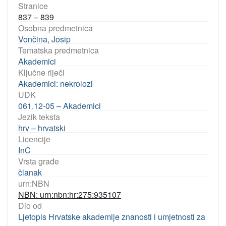
Stranice
837 – 839
Osobna predmetnica
Vončina, Josip
Tematska predmetnica
Akademici
Ključne riječi
Akademici: nekrolozi
UDK
061.12-05 – Akademici
Jezik teksta
hrv – hrvatski
Licencije
InC
Vrsta građe
članak
urn:NBN
NBN: urn:nbn:hr:275:935107
Dio od
Ljetopis Hrvatske akademije znanosti i umjetnosti za