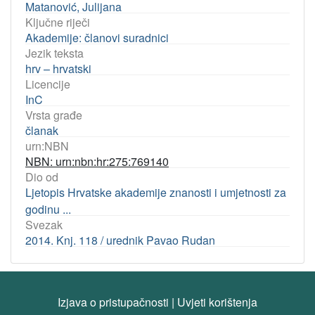
Matanović, Julijana
Ključne riječi
Akademije: članovi suradnici
Jezik teksta
hrv – hrvatski
Licencije
InC
Vrsta građe
članak
urn:NBN
NBN: urn:nbn:hr:275:769140
Dio od
Ljetopis Hrvatske akademije znanosti i umjetnosti za
godinu ...
Svezak
2014. Knj. 118 / urednik Pavao Rudan
Izjava o pristupačnosti
|
Uvjeti korištenja