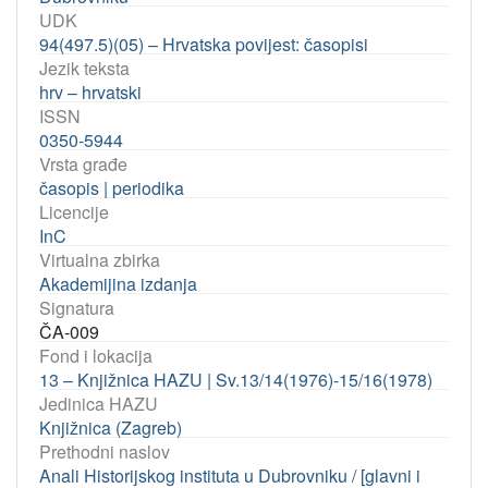
UDK
94(497.5)(05) – Hrvatska povijest: časopisi
Jezik teksta
hrv – hrvatski
ISSN
0350-5944
Vrsta građe
časopis | periodika
Licencije
InC
Virtualna zbirka
Akademijina izdanja
Signatura
ČA-009
Fond i lokacija
13 – Knjižnica HAZU | Sv.13/14(1976)-15/16(1978)
Jedinica HAZU
Knjižnica (Zagreb)
Prethodni naslov
Anali Historijskog instituta u Dubrovniku / [glavni i