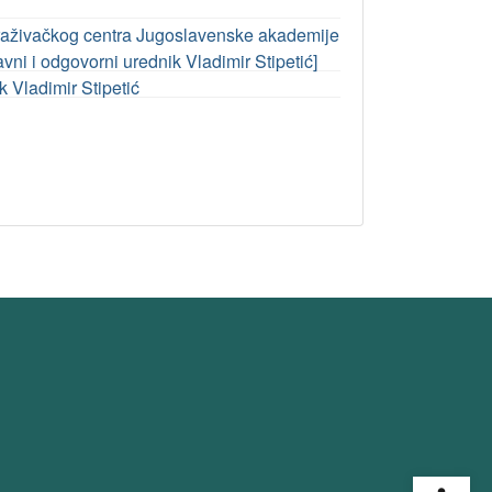
traživačkog centra Jugoslavenske akademije
avni i odgovorni urednik Vladimir Stipetić]
k Vladimir Stipetić
Open