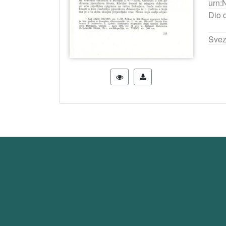
urn:
Dio 
Svez