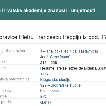
og Hrvatske akademije znanosti i umjetnosti
avice Pietru Francescu Peggiju iz god. 1
ografska razina
a – analitička jedinica (sastavnica)
r
Jurić, Šime [autor]
nice
215 – 228
tak
Résumé: Treize lettres de Didak Dubra
1757
tska predmetnica
Biografske studije
929 – Biografske studije
 teksta
hrv – hrvatski
ncije
InC
a građe
članak