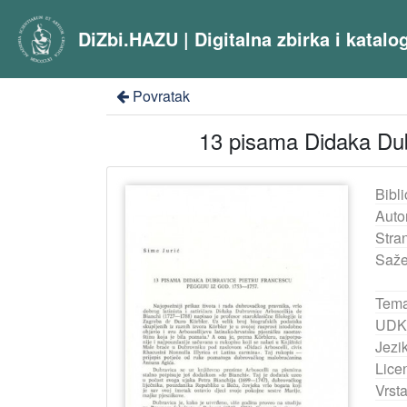
DiZbi.HAZU | Digitalna zbirka i katal
Povratak
13 pisama Didaka Dubr
Bibli
Auto
Stra
Saže
Tema
UDK
Jezik
Lice
Vrst