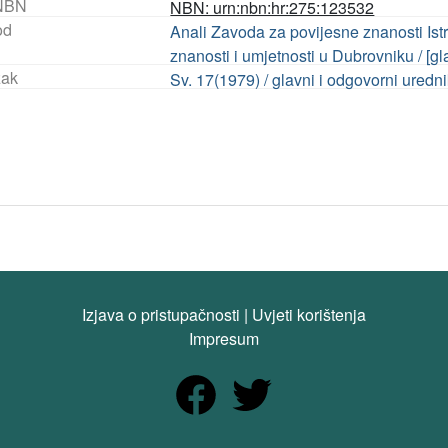
NBN
NBN: urn:nbn:hr:275:123532
od
Anali Zavoda za povijesne znanosti Is
znanosti i umjetnosti u Dubrovniku / [gl
ak
Sv. 17(1979) / glavni i odgovorni uredni
Izjava o pristupačnosti
|
Uvjeti korištenja
Impresum