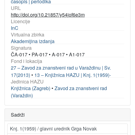
časopis | periodika
URL
http://doi.org/10.21857/y54jof6e3m
Licencije
InC
Virtualna zbirka
Akademijina izdanja
Signatura
ČA-017
•
PA-017
•
A-017
•
A1-017
Fond i lokacija
27 – Zavod za znanstveni rad u Varaždinu | Sv.
17(2013)
•
13 – Knjižnica HAZU | Knj. 1(1959)-
Jedinica HAZU
Knjižnica (Zagreb)
•
Zavod za znanstveni rad
(Varaždin)
Sadrži
Knj. 1(1959) / glavni urednik Grga Novak