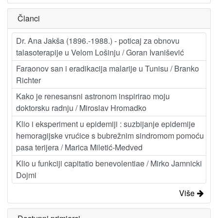
Članci
Dr. Ana Jakša (1896.-1988.) - poticaj za obnovu
talasoterapije u Velom Lošinju / Goran Ivanišević
Faraonov san i eradikacija malarije u Tunisu / Branko
Richter
Kako je renesansni astronom inspirirao moju
doktorsku radnju / Miroslav Hromadko
Klio i eksperiment u epidemiji : suzbijanje epidemije
hemoragijske vrućice s bubrežnim sindromom pomoću
pasa terijera / Marica Miletić-Medved
Klio u funkciji capitatio benevolentiae / Mirko Jamnicki
Dojmi
Više