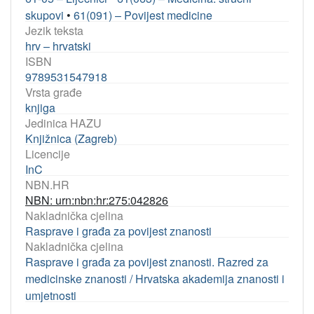
skupovi
•
61(091) – Povijest medicine
Jezik teksta
hrv – hrvatski
ISBN
9789531547918
Vrsta građe
knjiga
Jedinica HAZU
Knjižnica (Zagreb)
Licencije
InC
NBN.HR
NBN: urn:nbn:hr:275:042826
Nakladnička cjelina
Rasprave i građa za povijest znanosti
Nakladnička cjelina
Rasprave i građa za povijest znanosti. Razred za
medicinske znanosti / Hrvatska akademija znanosti i
umjetnosti