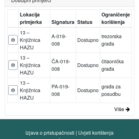
Dostupni primjerci
Lokacija
Ograničenje
primjerka
Signatura
Status
korištenja
13 –
A-019-
trezorska
Knjižnica
Dostupno
008
građa
HAZU
13 –
ČA-019-
čitaonička
Knjižnica
Dostupno
008
građa
HAZU
13 –
PA-019-
građa za
Knjižnica
Dostupno
008
posudbu
HAZU
Više
Izjava o pristupačnosti
|
Uvjeti korištenja