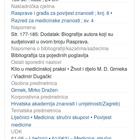
Nakladnička cjelina
Rasprave i građa za povijest znanosti ; knj. 8
•
Razred za medicinske znanosti ; sv. 4
Napomena
Str. 177-185: Dodatak: Biografije autora koji su
sudjelovali u ovom broju Rasprava.
Napomena o bibliografiji/kazalima/sažecima
Bibliografija iza pojedinih poglavlja
Ostali sporedni naslovi
Klio u medicinskoj praksi
•
Život i djelo M. D. Grmeka
/ Vladimir Dugački
Osobna predmetnica
Grmek, Mirko Dražen
Korporativna predmetnica
Hrvatska akademija znanosti i umjetnosti(Zagreb)
Tematska predmetnica
Liječnici
•
Medicina: stručni skupovi
•
Povijest
medicine
UDK
61-05 – Liječnici
•
61(063) – Medicina: stručni