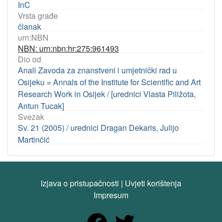
InC
Vrsta građe
članak
urn:NBN
NBN: urn:nbn:hr:275:961493
Dio od
Anali Zavoda za znanstveni i umjetnički rad u
Osijeku = Annals of the Institute for Scientific and Art
Research Work in Osijek / [urednici Vlasta Piližota,
Antun Tucak]
Svezak
Sv. 21 (2005) / urednici Dragan Dekaris, Julijo
Martinčić
Izjava o pristupačnosti
|
Uvjeti korištenja
Impresum