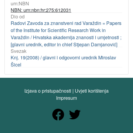
urn:NBN
NBN: urn:nbn:hr:275:612031
Dio od
Radovi Zavoda za znanstveni rad Varaždin = Papers
of the Institute for Scientific Research Work in
Varaždin / Hrvatska akademija znanosti i umjetnosti ;
[glavni urednik, editor in chief Stjepan Damjanović]
Svezak
Knj. 19(2008) / glavni i odgovorni urednik Miroslav
Šicel
Izjava o pristupačnosti
|
Uvjeti korištenja
Impresum