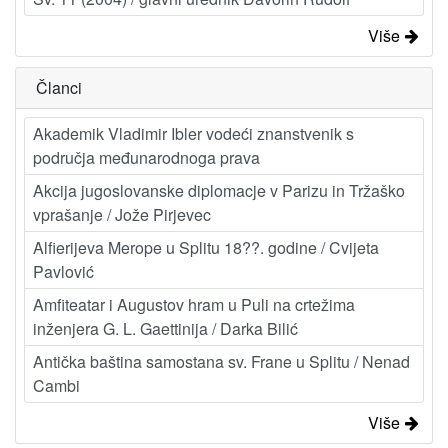
Više
Članci
Akademik Vladimir Ibler vodeći znanstvenik s
područja međunarodnoga prava
Akcija jugoslovanske diplomacje v Parizu in Tržaško
vprašanje / Jože Pirjevec
Alfierijeva Merope u Splitu 18??. godine / Cvijeta
Pavlović
Amfiteatar i Augustov hram u Puli na crtežima
inženjera G. L. Gaettinija / Darka Bilić
Antička baština samostana sv. Frane u Splitu / Nenad
Cambi
Više