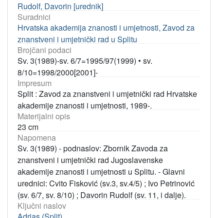
Rudolf, Davorin [urednik]
Suradnici
Hrvatska akademija znanosti i umjetnosti, Zavod za
znanstveni i umjetnički rad u Splitu
Brojčani podaci
Sv. 3(1989)-sv. 6/7=1995/97(1999)
•
sv.
8/10=1998/2000[2001]-
Impresum
Split : Zavod za znanstveni i umjetnički rad Hrvatske
akademije znanosti i umjetnosti, 1989-.
Materijalni opis
23 cm
Napomena
Sv. 3(1989) - podnaslov: Zbornik Zavoda za
znanstveni i umjetnički rad Jugoslavenske
akademije znanosti i umjetnosti u Splitu. - Glavni
urednici: Cvito Fisković (sv.3, sv.4/5) ; Ivo Petrinović
(sv. 6/7, sv. 8/10) ; Davorin Rudolf (sv. 11, i dalje).
Ključni naslov
Adrias (Split)