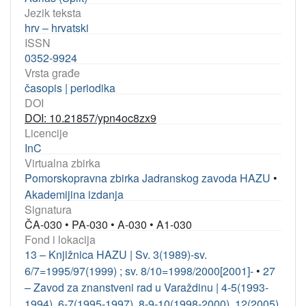
Jezik teksta
hrv – hrvatski
ISSN
0352-9924
Vrsta građe
časopis | periodika
DOI
DOI: 10.21857/ypn4oc8zx9
Licencije
InC
Virtualna zbirka
Pomorskopravna zbirka Jadranskog zavoda HAZU
•
Akademijina izdanja
Signatura
ČA-030
•
PA-030
•
A-030
•
A1-030
Fond i lokacija
13 – Knjižnica HAZU | Sv. 3(1989)-sv.
6/7=1995/97(1999) ; sv. 8/10=1998/2000[2001]-
•
27
– Zavod za znanstveni rad u Varaždinu | 4-5(1993-
1994), 6-7(1995-1997), 8-9-10(1998-2000), 12(2005),