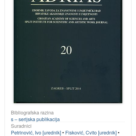
Bibliografska razina
s – serijska publikacija
Suradnici
Petrinović, Ivo [urednik]
•
Fisković, Cvito [urednik]
•