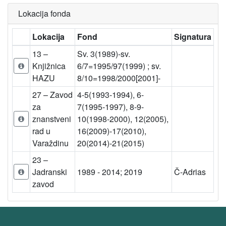
Lokacija fonda
Lokacija
Fond
Signatura
13 –
Sv. 3(1989)-sv.
Knjižnica
6/7=1995/97(1999) ; sv.
HAZU
8/10=1998/2000[2001]-
27 – Zavod
4-5(1993-1994), 6-
za
7(1995-1997), 8-9-
znanstveni
10(1998-2000), 12(2005),
rad u
16(2009)-17(2010),
Varaždinu
20(2014)-21(2015)
23 –
Jadranski
1989 - 2014; 2019
Č-Adrias
zavod