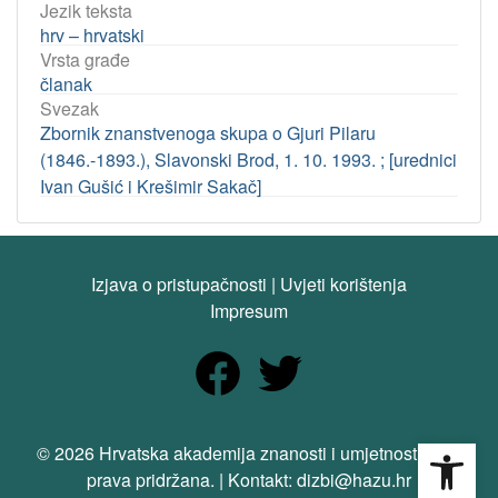
Jezik teksta
hrv – hrvatski
Vrsta građe
članak
Svezak
Zbornik znanstvenoga skupa o Gjuri Pilaru
(1846.-1893.), Slavonski Brod, 1. 10. 1993. ; [urednici
Ivan Gušić i Krešimir Sakač]
Izjava o pristupačnosti
|
Uvjeti korištenja
Impresum
Open
© 2026 Hrvatska akademija znanosti i umjetnosti. Sva
prava pridržana. | Kontakt: dizbi@hazu.hr