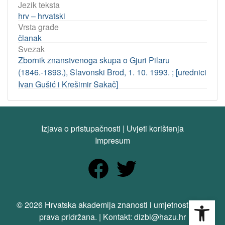
Jezik teksta
hrv – hrvatski
Vrsta građe
članak
Svezak
Zbornik znanstvenoga skupa o Gjuri Pilaru
(1846.-1893.), Slavonski Brod, 1. 10. 1993. ; [urednici
Ivan Gušić i Krešimir Sakač]
Izjava o pristupačnosti
|
Uvjeti korištenja
Impresum
Open
© 2026 Hrvatska akademija znanosti i umjetnosti. Sva
prava pridržana. | Kontakt: dizbi@hazu.hr