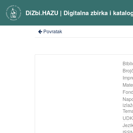
DiZbi.HAZU | Digitalna zbirka i katal
Povratak
Bibli
Broj
Impr
Mater
Fon
Napo
izla
Tema
UDK
Jezik
ISS