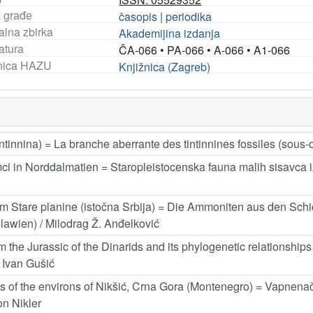
a građe
časopis | periodika
alna zbirka
Akademijina izdanja
atura
ČA-066
•
PA-066
•
A-066
•
A1-066
nica HAZU
Knjižnica (Zagreb)
ntinnina) = La branche aberrante des tintinnines fossiles (sous-
i in Norddalmatien = Staropleistocenska fauna malih sisavca i
um Stare planine (istočna Srbija) = Die Ammoniten aus den Sch
lawien) / Milodrag Ž. Anđelković
om the Jurassic of the Dinarids and its phylogenetic relationship
/ Ivan Gušić
 of the environs of Nikšić, Crna Gora (Montenegro) = Vapnenač
on Nikler