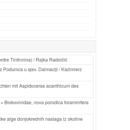
ordre Tintinnina) / Rajka Radoičić
z Podumca u sjev. Dalmaciji / Kazimierz
ichten mit Aspidoceras acanthicum des
s = Biokovinidae, nova porodica foraminifera
ke alge donjokrednih naslaga iz okoline