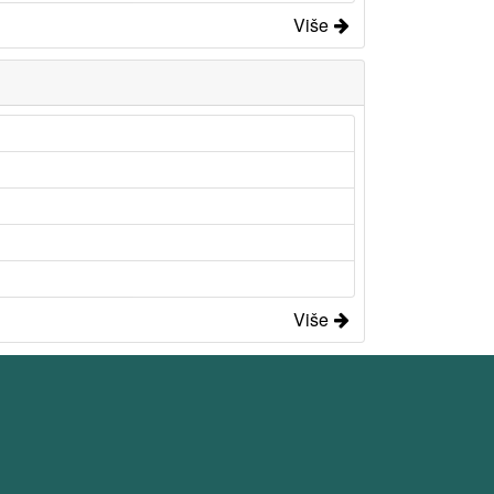
Više
Više