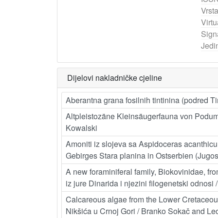
Vrst
Virtu
Sign
Jedi
Dijelovi nakladničke cjeline
Aberantna grana fosilnih tintinina (podred Ti
Altpleistozäne Kleinsäugerfauna von Podumc
Kowalski
Amoniti iz slojeva sa Aspidoceras acanthic
Gebirges Stara planina in Ostserbien (Jugos
A new foraminiferal family, Biokovinidae, fr
iz jure Dinarida i njezini filogenetski odnosi 
Calcareous algae from the Lower Cretaceous
Nikšića u Crnoj Gori / Branko Sokač and Le