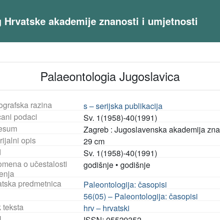
og Hrvatske akademije znanosti i umjetnosti
Palaeontologia Jugoslavica
ografska razina
s – serijska publikacija
čani podaci
Sv. 1(1958)-40(1991)
esum
Zagreb : Jugoslavenska akademija znan
ijalni opis
29 cm
d
Sv. 1(1958)-40(1991)
mena o učestalosti
godišnje
•
godišnje
ženja
tska predmetnica
Paleontologija: časopisi
56(05) – Paleontologija: časopisi
 teksta
hrv – hrvatski
N
ISSN: 05529352