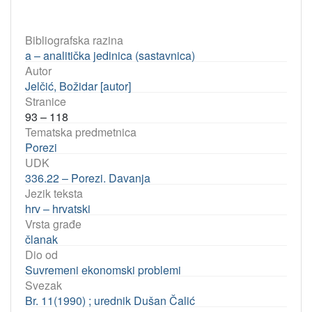
Bibliografska razina
a – analitička jedinica (sastavnica)
Autor
Jelčić, Božidar [autor]
Stranice
93 – 118
Tematska predmetnica
Porezi
UDK
336.22 – Porezi. Davanja
Jezik teksta
hrv – hrvatski
Vrsta građe
članak
Dio od
Suvremeni ekonomski problemi
Svezak
Br. 11(1990) ; urednik Dušan Čalić