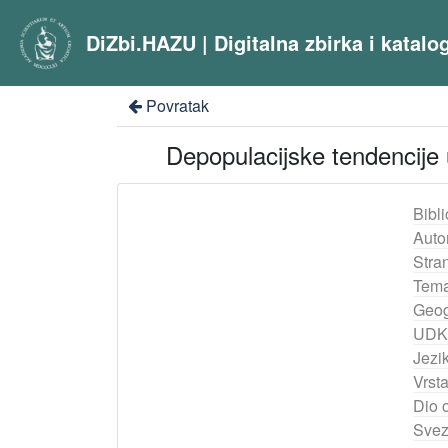
DiZbi.HAZU | Digitalna zbirka i katal
Povratak
Depopulacijske tendencije 
Bibli
Auto
Stra
Tema
Geog
UDK
Jezik
Vrst
Dio 
Svez