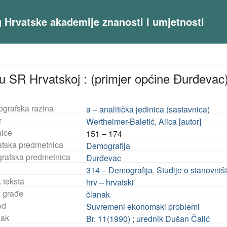
og Hrvatske akademije znanosti i umjetnosti
u SR Hrvatskoj : (primjer općine Đurđevac)
ografska razina
a – analitička jedinica (sastavnica)
r
Wertheimer-Baletić, Alica [autor]
nice
151 – 174
tska predmetnica
Demografija
rafska predmetnica
Đurđevac
314 – Demografija. Studije o stanovniš
 teksta
hrv – hrvatski
a građe
članak
od
Suvremeni ekonomski problemi
ak
Br. 11(1990) ; urednik Dušan Čalić