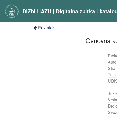
DiZbi.HAZU | Digitalna zbirka i katal
Povratak
Osnovna kon
Bibli
Auto
Stra
Tema
UDK
Jezik
Vrst
Dio 
Svez