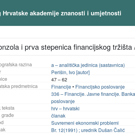
og Hrvatske akademije znanosti i umjetnosti
zola i prva stepenica financijskog tržišta /
ografska razina
a – analitička jedinica (sastavnica)
r
Perišin, Ivo [autor]
nice
47 – 62
tska predmetnica
Financije
•
Financijsko poslovanje
336 – Financije. Javne financije. Bank
poslovanje
 teksta
hrv – hrvatski
a građe
članak
od
Suvremeni ekonomski problemi
ak
Br. 12(1991) ; urednik Dušan Čalić