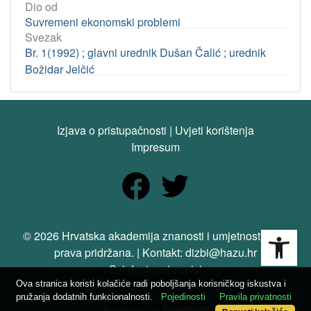
Dio od
Suvremeni ekonomski problemi
Svezak
Br. 1(1992) ; glavni urednik Dušan Čalić ; urednik
Božidar Jelčić
Izjava o pristupačnosti
|
Uvjeti korištenja
Impresum
Open
© 2026 Hrvatska akademija znanosti i umjetnosti. Sva
prava pridržana. | Kontakt: dizbi@hazu.hr
Svi dostupni zapisi
Ova stranica koristi kolačiće radi poboljšanja korisničkog iskustva i
pružanja dodatnih funkcionalnosti.
Pojedinosti
Pravila privatnosti