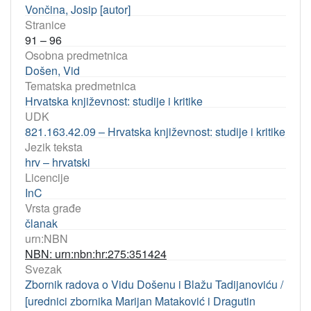
Vončina, Josip [autor]
Stranice
91 – 96
Osobna predmetnica
Došen, Vid
Tematska predmetnica
Hrvatska književnost: studije i kritike
UDK
821.163.42.09 – Hrvatska književnost: studije i kritike
Jezik teksta
hrv – hrvatski
Licencije
InC
Vrsta građe
članak
urn:NBN
NBN: urn:nbn:hr:275:351424
Svezak
Zbornik radova o Vidu Došenu i Blažu Tadijanoviću /
[urednici zbornika Marijan Mataković i Dragutin