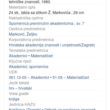
tehničke znanosti, 1980.
Materijalni opis
24 str., tabla sa slikom Ž. Markovića ; 26 cm
Nakladnička cjelina
Spomenica preminulim akademicima ; sv. 7
Osobna predmetnica
Marković, Željko
Korporativna predmetnica
Hrvatska akademija znanosti i umjetnosti(Zagreb)
Tematska predmetnica
Akademici
•
Matematičari
Ključne riječi
Akademici: spomenice
UDK
061.12-05 – Akademici
•
51-05 – Matematičari
Jezik teksta
hrv – hrvatski
Vrsta građe
knjiga
Jedinica HAZU
Knjižnica (Zagreb)
•
Odsjek za povijesne znanosti