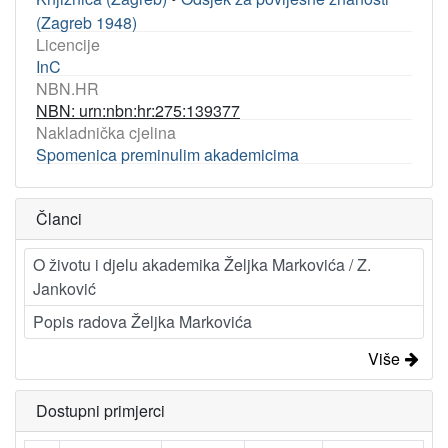
(Zagreb 1948)
Licencije
InC
NBN.HR
NBN: urn:nbn:hr:275:139377
Nakladnička cjelina
Spomenica preminulim akademicima
Članci
O životu i djelu akademika Željka Markovića / Z.
Janković
Popis radova Željka Markovića
Više
Dostupni primjerci