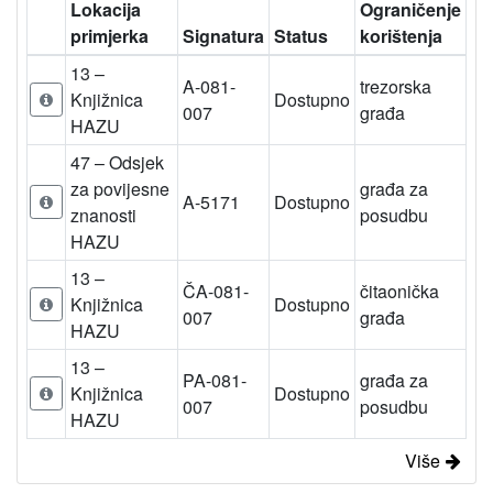
Lokacija
Ograničenje
primjerka
Signatura
Status
korištenja
13 –
A-081-
trezorska
Knjižnica
Dostupno
007
građa
HAZU
47 – Odsjek
za povijesne
građa za
A-5171
Dostupno
znanosti
posudbu
HAZU
13 –
ČA-081-
čitaonička
Knjižnica
Dostupno
007
građa
HAZU
13 –
PA-081-
građa za
Knjižnica
Dostupno
007
posudbu
HAZU
Više