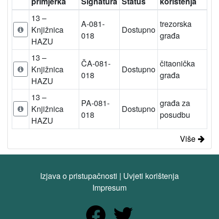
primjerka
Signatura
Status
korištenja
13 –
A-081-
trezorska
Knjižnica
Dostupno
018
građa
HAZU
13 –
ČA-081-
čitaonička
Knjižnica
Dostupno
018
građa
HAZU
13 –
PA-081-
građa za
Knjižnica
Dostupno
018
posudbu
HAZU
Više
Izjava o pristupačnosti
|
Uvjeti korištenja
Impresum