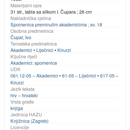
Materijalni opis
31 str., tabla sa slikom I. Čupara ; 26 cm
Nakladnička cjelina
Spomenica preminulim akademicima ; sv. 18
Osobna predmetnica
Čupar, Ivo
Tematska predmetnica
Akademici
•
Liječnici
•
Kirurzi
Ključne riječi
Akademici: spomenice
UDK
061.12-05 – Akademici
•
61-05 – Liječnici
•
617-05 –
Kirurzi
Jezik teksta
hrv – hrvatski
Vrsta građe
knjiga
Jedinica HAZU
Knjižnica (Zagreb)
Licencije