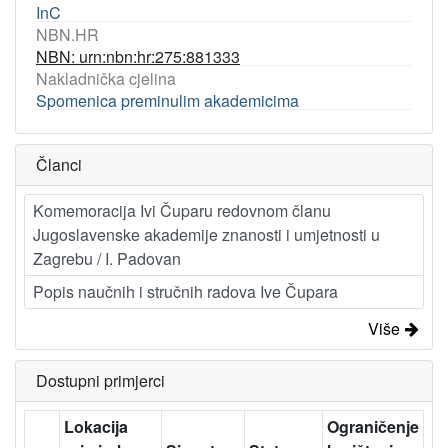
InC
NBN.HR
NBN: urn:nbn:hr:275:881333
Nakladnička cjelina
Spomenica preminulim akademicima
Članci
Komemoracija Ivi Čuparu redovnom članu
Jugoslavenske akademije znanosti i umjetnosti u
Zagrebu / I. Padovan
Popis naučnih i stručnih radova Ive Čupara
Više
Dostupni primjerci
Lokacija
Ograničenje