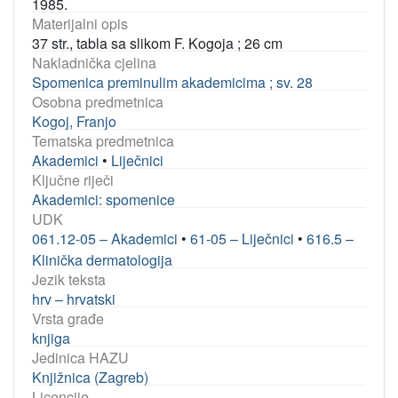
1985.
Materijalni opis
37 str., tabla sa slikom F. Kogoja ; 26 cm
Nakladnička cjelina
Spomenica preminulim akademicima ; sv. 28
Osobna predmetnica
Kogoj, Franjo
Tematska predmetnica
Akademici
•
Liječnici
Ključne riječi
Akademici: spomenice
UDK
061.12-05 – Akademici
•
61-05 – Liječnici
•
616.5 –
Klinička dermatologija
Jezik teksta
hrv – hrvatski
Vrsta građe
knjiga
Jedinica HAZU
Knjižnica (Zagreb)
Licencije