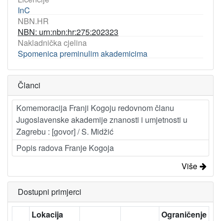
InC
NBN.HR
NBN: urn:nbn:hr:275:202323
Nakladnička cjelina
Spomenica preminulim akademicima
Članci
Komemoracija Franji Kogoju redovnom članu
Jugoslavenske akademije znanosti i umjetnosti u
Zagrebu : [govor] / S. Midžić
Popis radova Franje Kogoja
Više
Dostupni primjerci
Lokacija
Ograničenje