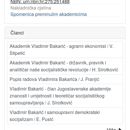
NBN: urn:nbn:hr:275:251488
Nakladnička cjelina
Spomenica preminulim akademicima
Članci
Akademik Vladimir Bakarić - agrarni ekonomist / V.
Stipetić
Akademik Vladimir Bakarić - državnik, pravnik i
analitičar naše socijalističke revolucije / H. Sirotković
Popis radova Vladimira Bakarića / J. Franjić
Vladimir Bakarić - član Jugoslavenske akademije
znanosti i umjetnosti i teoretičar socijalističkog
samoupravljanja / J. Sirotković
Vladimir Bakarić i samoupravni demokratski
socijalizam / E. Pusić
Više