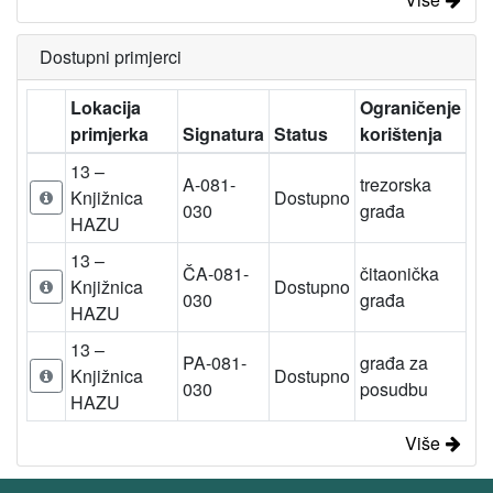
Dostupni primjerci
Lokacija
Ograničenje
primjerka
Signatura
Status
korištenja
13 –
A-081-
trezorska
Knjižnica
Dostupno
030
građa
HAZU
13 –
ČA-081-
čitaonička
Knjižnica
Dostupno
030
građa
HAZU
13 –
PA-081-
građa za
Knjižnica
Dostupno
030
posudbu
HAZU
Više