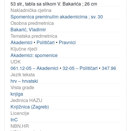
53 str., tabla sa slikom V. Bakarića ; 26 cm
Nakladnička cjelina
Spomenica preminulim akademicima ; sv. 30
Osobna predmetnica
Bakarić, Vladimir
Tematska predmetnica
Akademici
•
Političari
•
Pravnici
Ključne riječi
Akademici: spomenice
UDK
061.12-05 – Akademici
•
32-05 – Političari
•
347.96
Jezik teksta
hrv – hrvatski
Vrsta građe
knjiga
Jedinica HAZU
Knjižnica (Zagreb)
Licencije
InC
NBN.HR