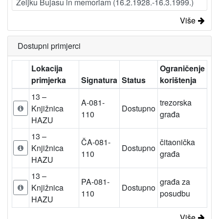
Željku Bujasu in memoriam (16.2.1928.-16.3.1999.)
Više
Dostupni primjerci
Lokacija
Ograničenje
primjerka
Signatura
Status
korištenja
13 –
A-081-
trezorska
Knjižnica
Dostupno
110
građa
HAZU
13 –
ČA-081-
čitaonička
Knjižnica
Dostupno
110
građa
HAZU
13 –
PA-081-
građa za
Knjižnica
Dostupno
110
posudbu
HAZU
Više