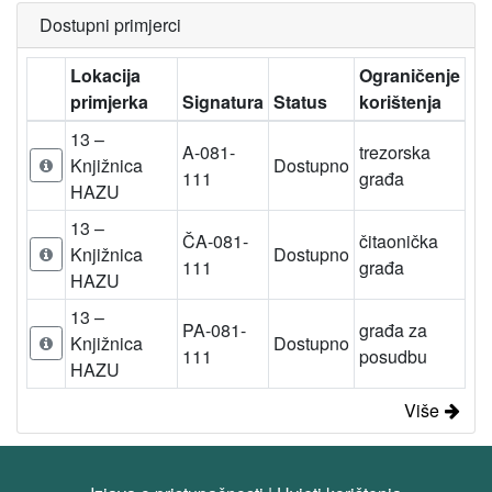
Dostupni primjerci
Lokacija
Ograničenje
primjerka
Signatura
Status
korištenja
13 –
A-081-
trezorska
Knjižnica
Dostupno
111
građa
HAZU
13 –
ČA-081-
čitaonička
Knjižnica
Dostupno
111
građa
HAZU
13 –
PA-081-
građa za
Knjižnica
Dostupno
111
posudbu
HAZU
Više