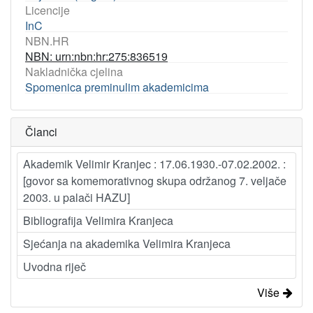
Licencije
InC
NBN.HR
NBN: urn:nbn:hr:275:836519
Nakladnička cjelina
Spomenica preminulim akademicima
Članci
Akademik Velimir Kranjec : 17.06.1930.-07.02.2002. :
[govor sa komemorativnog skupa održanog 7. veljače
2003. u palači HAZU]
Bibliografija Velimira Kranjeca
Sjećanja na akademika Velimira Kranjeca
Uvodna riječ
Više