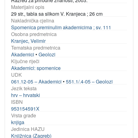
Razred za prirodne znanosti, 2003.
Materijalni opis
29 str., tabla sa slikom V. Kranjeca ; 26 cm
Nakladnička cjelina
Spomenica preminulim akademicima ; sv. 111
Osobna predmetnica
Kranjec, Velimir
Tematska predmetnica
Akademici
•
Geolozi
Ključne riječi
Akademici: spomenice
UDK
061.12-05 – Akademici
•
551.1/.4-05 – Geolozi
Jezik teksta
hrv – hrvatski
ISBN
953154591X
Vrsta građe
knjiga
Jedinica HAZU
Knjižnica (Zagreb)