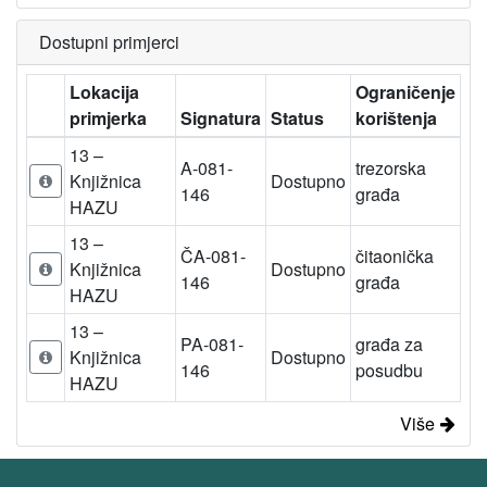
Dostupni primjerci
Lokacija
Ograničenje
primjerka
Signatura
Status
korištenja
13 –
A-081-
trezorska
Knjižnica
Dostupno
146
građa
HAZU
13 –
ČA-081-
čitaonička
Knjižnica
Dostupno
146
građa
HAZU
13 –
PA-081-
građa za
Knjižnica
Dostupno
146
posudbu
HAZU
Više