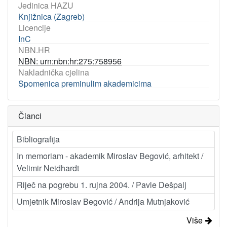
Jedinica HAZU
Knjižnica (Zagreb)
Licencije
InC
NBN.HR
NBN: urn:nbn:hr:275:758956
Nakladnička cjelina
Spomenica preminulim akademicima
Članci
Bibliografija
In memoriam - akademik Miroslav Begović, arhitekt /
Velimir Neidhardt
Riječ na pogrebu 1. rujna 2004. / Pavle Dešpalj
Umjetnik Miroslav Begović / Andrija Mutnjaković
Više