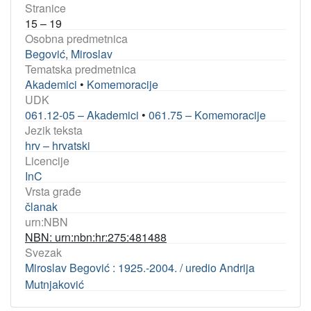
Stranice
15 – 19
Osobna predmetnica
Begović, Miroslav
Tematska predmetnica
Akademici
•
Komemoracije
UDK
061.12-05 – Akademici
•
061.75 – Komemoracije
Jezik teksta
hrv – hrvatski
Licencije
InC
Vrsta građe
članak
urn:NBN
NBN: urn:nbn:hr:275:481488
Svezak
Miroslav Begović : 1925.-2004. / uredio Andrija
Mutnjaković