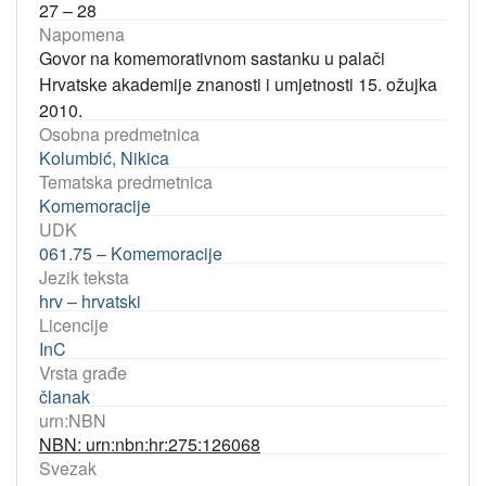
27 – 28
Napomena
Govor na komemorativnom sastanku u palači
Hrvatske akademije znanosti i umjetnosti 15. ožujka
2010.
Osobna predmetnica
Kolumbić, Nikica
Tematska predmetnica
Komemoracije
UDK
061.75 – Komemoracije
Jezik teksta
hrv – hrvatski
Licencije
InC
Vrsta građe
članak
urn:NBN
NBN: urn:nbn:hr:275:126068
Svezak