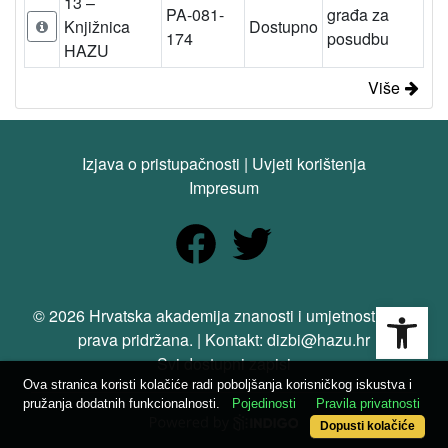
13 –
PA-081-
građa za
Knjižnica
Dostupno
174
posudbu
HAZU
Više
Izjava o pristupačnosti
|
Uvjeti korištenja
Impresum
Open
© 2026 Hrvatska akademija znanosti i umjetnosti. Sva
prava pridržana. | Kontakt: dizbi@hazu.hr
Svi dostupni zapisi
Ova stranica koristi kolačiće radi poboljšanja korisničkog iskustva i
pružanja dodatnih funkcionalnosti.
Pojedinosti
Pravila privatnosti
Dopusti kolačiće