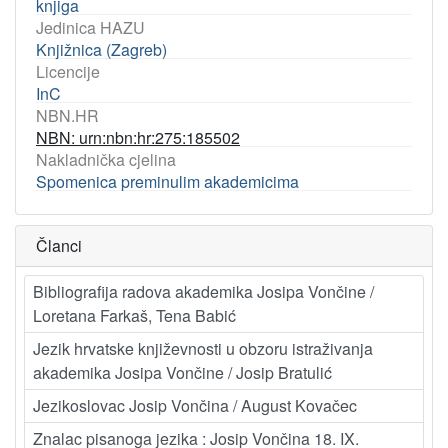
knjiga
Jedinica HAZU
Knjižnica (Zagreb)
Licencije
InC
NBN.HR
NBN: urn:nbn:hr:275:185502
Nakladnička cjelina
Spomenica preminulim akademicima
Članci
Bibliografija radova akademika Josipa Vončine /
Loretana Farkaš, Tena Babić
Jezik hrvatske književnosti u obzoru istraživanja
akademika Josipa Vončine / Josip Bratulić
Jezikoslovac Josip Vončina / August Kovačec
Znalac pisanoga jezika : Josip Vončina 18. IX.