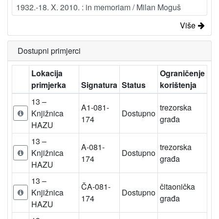
1932.-18. X. 2010. : in memoriam / Milan Moguš
Više
Dostupni primjerci
Lokacija
Ograničenje
primjerka
Signatura
Status
korištenja
13 –
A1-081-
trezorska
Knjižnica
Dostupno
174
građa
HAZU
13 –
A-081-
trezorska
Knjižnica
Dostupno
174
građa
HAZU
13 –
ČA-081-
čitaonička
Knjižnica
Dostupno
174
građa
HAZU