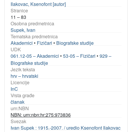
Ilakovac, Ksenofont [autor]
Stranice
11 – 83
Osobna predmetnica
Supek, Ivan
Tematska predmetnica
Akademici
•
Fizičari
•
Biografske studije
UDK
061.12-05 – Akademici
•
53-05 – Fizičari
•
929 –
Biografske studije
Jezik teksta
hrv – hrvatski
Licencije
InC
Vrsta građe
članak
urn:NBN
NBN: urn:nbn:hr:275:973836
Svezak
Ivan Supek : 1915.-2007. / uredio Ksenofont Ilakovac