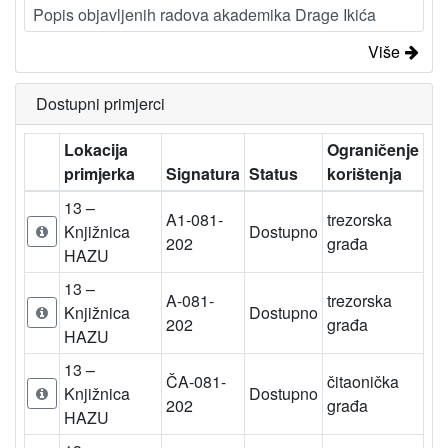
Popis objavljenih radova akademika Drage Ikića
Više
Dostupni primjerci
Lokacija
Ograničenje
primjerka
Signatura
Status
korištenja
13 –
A1-081-
trezorska
Knjižnica
Dostupno
202
građa
HAZU
13 –
A-081-
trezorska
Knjižnica
Dostupno
202
građa
HAZU
13 –
ČA-081-
čitaonička
Knjižnica
Dostupno
202
građa
HAZU