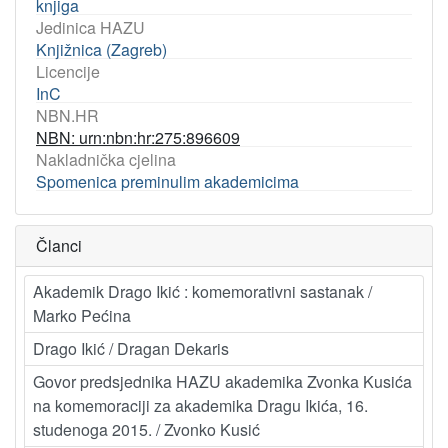
knjiga
Jedinica HAZU
Knjižnica (Zagreb)
Licencije
InC
NBN.HR
NBN: urn:nbn:hr:275:896609
Nakladnička cjelina
Spomenica preminulim akademicima
Članci
Akademik Drago Ikić : komemorativni sastanak /
Marko Pećina
Drago Ikić / Dragan Dekaris
Govor predsjednika HAZU akademika Zvonka Kusića
na komemoraciji za akademika Dragu Ikića, 16.
studenoga 2015. / Zvonko Kusić