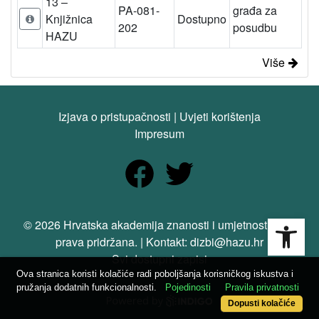
13 –
PA-081-
građa za
Knjižnica
Dostupno
202
posudbu
HAZU
Više
Izjava o pristupačnosti
|
Uvjeti korištenja
Impresum
Open
© 2026 Hrvatska akademija znanosti i umjetnosti. Sva
prava pridržana. | Kontakt: dizbi@hazu.hr
Svi dostupni zapisi
Ova stranica koristi kolačiće radi poboljšanja korisničkog iskustva i
pružanja dodatnih funkcionalnosti.
Pojedinosti
Pravila privatnosti
Dopusti kolačiće