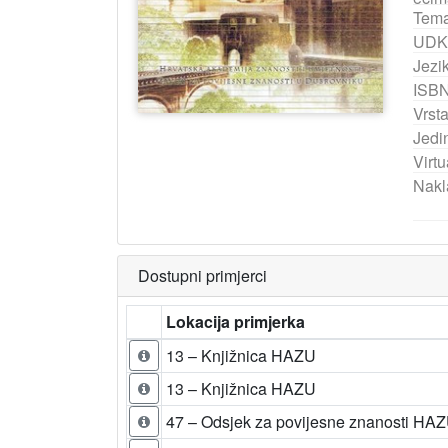
Tema
UDK
Jezik
ISB
Vrst
Jedi
Virtu
Nakl
Dostupni primjerci
Lokacija primjerka
13 – Knjižnica HAZU
13 – Knjižnica HAZU
47 – Odsjek za povijesne znanosti HA