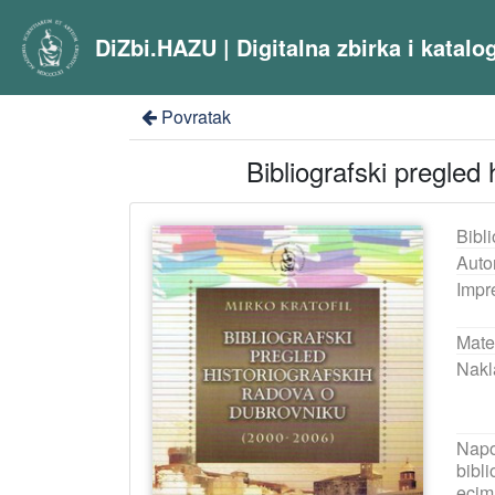
DiZbi.HAZU | Digitalna zbirka i katal
Povratak
Bibliografski pregled
Bibli
Auto
Impr
Mater
Nakl
Nap
bibli
ecim