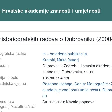
og Hrvatske akademije znanosti i umjetnosti
 historiografskih radova o Dubrovniku (2000-
ografska razina
m – omeđena publikacija
r
Kratofil, Mirko [autor]
esum
Dubrovnik ; Zagreb : Hrvatska akademij
znanosti u Dubrovniku, 2009.
ijalni opis
135 str. ; 24 cm
adnička cjelina
Posebna izdanja. Serija: Monografije /
akademije znanosti i umjetnosti u Dubrov
30
omena o
Str. 121-129: Kazalo pojmova
ografiji/kazalima/saž
a