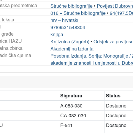
tska predmetnica
Stručne bibliografije
•
Povijest Dubrovn
016 – Stručne bibliografije
•
94(497.5Du
 teksta
hrv – hrvatski
N
9789531548304
a građe
knjiga
nica HAZU
Knjižnica (Zagreb)
•
Odsjek za povijes
alna zbirka
Akademijina izdanja
adnička cjelina
Posebna izdanja. Serija: Monografije /
akademije znanosti i umjetnosti u Dub
Signatura
Status
A-083-030
Dostupno
ČA-083-030
Dostupno
ZU
F-541
Dostupno