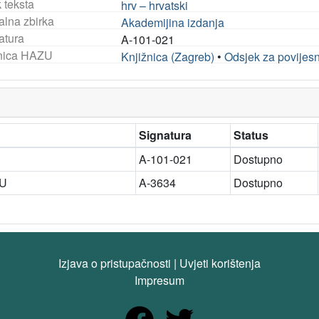
 teksta
hrv – hrvatski
alna zbirka
Akademijina izdanja
atura
A-101-021
nica HAZU
Knjižnica (Zagreb)
•
Odsjek za povijes
Signatura
Status
A-101-021
Dostupno
ZU
A-3634
Dostupno
Izjava o pristupačnosti
|
Uvjeti korištenja
Impresum