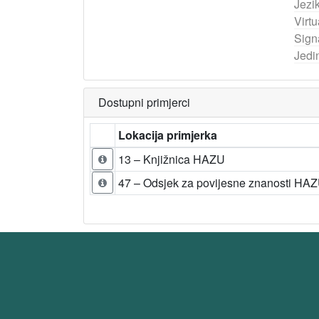
Jezik
Virtu
Sign
Jedi
Dostupni primjerci
Lokacija primjerka
13 – Knjižnica HAZU
47 – Odsjek za povijesne znanosti HA