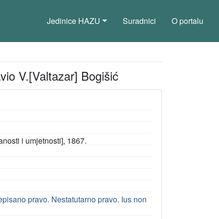
Jedinice HAZU
Suradnici
O portalu
vio V.[Valtazar] Bogišić
osti i umjetnosti], 1867.
pisano pravo. Nestatutarno pravo. Ius non