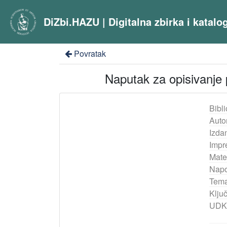
DiZbi.HAZU | Digitalna zbirka i katal
Povratak
Naputak za opisivanje p
Bibli
Auto
Izda
Impr
Mater
Nap
Tema
Ključ
UDK