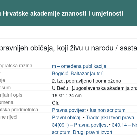
og Hrvatske akademije znanosti i umjetnosti
ravnijeh običaja, koji živu u narodu / sasta
ografska razina
m – omeđena publikacija
r
Bogišić, Baltazar [autor]
nje
2. izd. popravljeno i pomnoženo
esum
U Beču : [Jugoslavenska akademija znan
ijalni opis
16 str. ; 24 cm
omena
Ćir.
tska predmetnica
Pravna povijest
•
Ius non scriptum
ne riječi
Pravni običaji
•
Tradicijski izvori prava
34(091) – Pravna povijest
•
340.14 – Ne
scriptum. Drugi pravni izvori