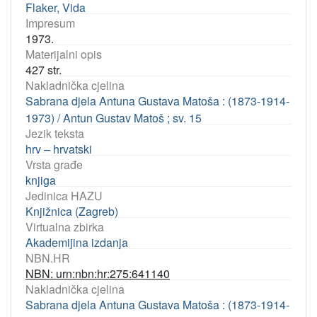
Flaker, Vida
Impresum
1973.
Materijalni opis
427 str.
Nakladnička cjelina
Sabrana djela Antuna Gustava Matoša : (1873-1914-
1973) / Antun Gustav Matoš ; sv. 15
Jezik teksta
hrv – hrvatski
Vrsta građe
knjiga
Jedinica HAZU
Knjižnica (Zagreb)
Virtualna zbirka
Akademijina izdanja
NBN.HR
NBN: urn:nbn:hr:275:641140
Nakladnička cjelina
Sabrana djela Antuna Gustava Matoša : (1873-1914-