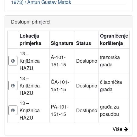
1973) / Antun Gustav Matoš
Dostupni primjerci
Lokacija
Ograničenje
primjerka
Signatura
Status
korištenja
13 –
A-101-
trezorska
Knjižnica
Dostupno
151-15
građa
HAZU
13 –
ČA-101-
čitaonička
Knjižnica
Dostupno
151-15
građa
HAZU
13 –
PA-101-
građa za
Knjižnica
Dostupno
151-15
posudbu
HAZU
Više