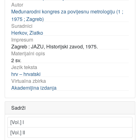
Autor
Međunarodni kongres za povijesnu metrologiju (1 ;
1975 ; Zagreb)
Suradnici
Herkov, Zlatko
Impresum
Zagreb : JAZU, Historijski zavod, 1975.
Materijalni opis
2 sv.
Jezik teksta
hrv – hrvatski
Virtualna zbirka
Akademijina izdanja
Sadrži
[Vol.] I
[Vol.] II