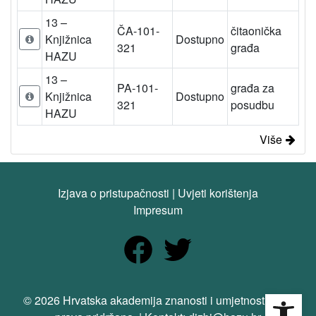
13 –
ČA-101-
čitaonička
Knjižnica
Dostupno
321
građa
HAZU
13 –
PA-101-
građa za
Knjižnica
Dostupno
321
posudbu
HAZU
Više
Izjava o pristupačnosti
|
Uvjeti korištenja
Impresum
Open
© 2026 Hrvatska akademija znanosti i umjetnosti. Sva