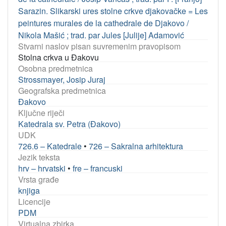
Sarazin. Slikarski ures stolne crkve djakovačke = Les
peintures murales de la cathedrale de Djakovo /
Nikola Mašić ; trad. par Jules [Julije] Adamović
Stvarni naslov pisan suvremenim pravopisom
Stolna crkva u Đakovu
Osobna predmetnica
Strossmayer, Josip Juraj
Geografska predmetnica
Đakovo
Ključne riječi
Katedrala sv. Petra (Đakovo)
UDK
726.6 – Katedrale
•
726 – Sakralna arhitektura
Jezik teksta
hrv – hrvatski
•
fre – francuski
Vrsta građe
knjiga
Licencije
PDM
Virtualna zbirka