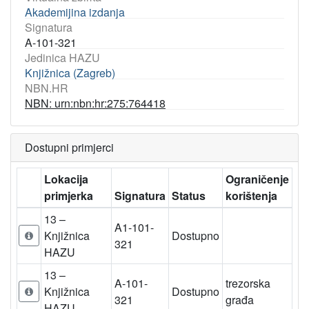
Akademijina izdanja
Signatura
A-101-321
Jedinica HAZU
Knjižnica (Zagreb)
NBN.HR
NBN: urn:nbn:hr:275:764418
Dostupni primjerci
Lokacija
Ograničenje
primjerka
Signatura
Status
korištenja
13 –
A1-101-
Knjižnica
Dostupno
321
HAZU
13 –
A-101-
trezorska
Knjižnica
Dostupno
321
građa
HAZU