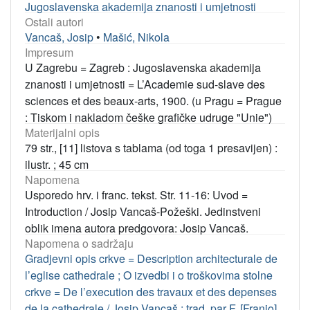
Jugoslavenska akademija znanosti i umjetnosti
Ostali autori
Vancaš, Josip
•
Mašić, Nikola
Impresum
U Zagrebu = Zagreb : Jugoslavenska akademija
znanosti i umjetnosti = L’Academie sud-slave des
sciences et des beaux-arts, 1900. (u Pragu = Prague
: Tiskom i nakladom češke grafičke udruge "Unie")
Materijalni opis
79 str., [11] listova s tablama (od toga 1 presavijen) :
ilustr. ; 45 cm
Napomena
Usporedo hrv. i franc. tekst. Str. 11-16: Uvod =
Introduction / Josip Vancaš-Požeški. Jedinstveni
oblik imena autora predgovora: Josip Vancaš.
Napomena o sadržaju
Gradjevni opis crkve = Description architecturale de
l’eglise cathedrale ; O izvedbi i o troškovima stolne
crkve = De l’execution des travaux et des depenses
de la cathedrale / Josip Vancaš ; trad. par F. [Franjo]