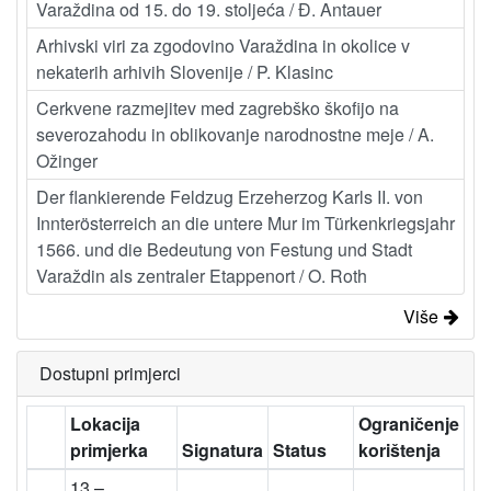
Varaždina od 15. do 19. stoljeća / Đ. Antauer
Arhivski viri za zgodovino Varaždina in okolice v
nekaterih arhivih Slovenije / P. Klasinc
Cerkvene razmejitev med zagrebško škofijo na
severozahodu in oblikovanje narodnostne meje / A.
Ožinger
Der flankierende Feldzug Erzeherzog Karls II. von
Innterösterreich an die untere Mur im Türkenkriegsjahr
1566. und die Bedeutung von Festung und Stadt
Varaždin als zentraler Etappenort / O. Roth
Više
Dostupni primjerci
Lokacija
Ograničenje
primjerka
Signatura
Status
korištenja
13 –