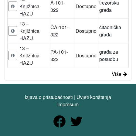
A-101-
trezorska
Knjižnica
Dostupno
322
građa
HAZU
13 –
ČA-101-
čitaonička
Knjižnica
Dostupno
322
građa
HAZU
13 –
PA-101-
građa za
Knjižnica
Dostupno
322
posudbu
HAZU
Više
Izjava o pristupačnosti
|
Uvjeti korištenja
Impresum