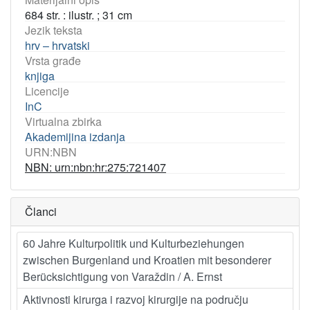
684 str. : ilustr. ; 31 cm
Jezik teksta
hrv – hrvatski
Vrsta građe
knjiga
Licencije
InC
Virtualna zbirka
Akademijina izdanja
URN:NBN
NBN: urn:nbn:hr:275:721407
Članci
60 Jahre Kulturpolitik und Kulturbeziehungen
zwischen Burgenland und Kroatien mit besonderer
Berücksichtigung von Varaždin / A. Ernst
Aktivnosti kirurga i razvoj kirurgije na području