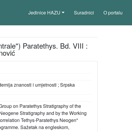
Jedinice HAZU
Suradnici
O portalu
ale") Paratethys. Bd. VIII :
nović
mija znanosti i umjetnosti ; Srpska
Group on Paratethys Stratigraphy of the
Neogene Stratigraphy and by the Working
 Correlation Tethys-Paratethys Neogen"
Programme. Sažetak na engleskom,