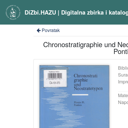
DiZbi.HAZU | Digitalna zbirka i katal
Povratak
Chronostratigraphie und Neo
Pont
Bibli
Sura
Impr
Mater
Nap