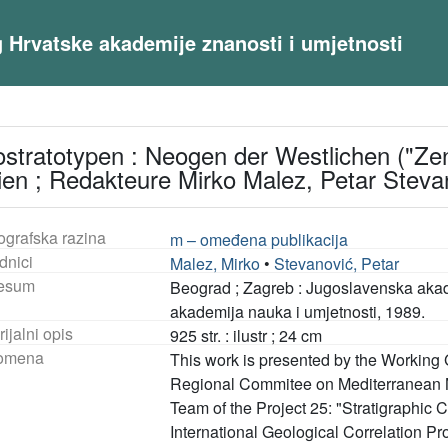
og Hrvatske akademije znanosti i umjetnosti
stratotypen : Neogen der Westlichen ("Zentr
ien ; Redakteure Mirko Malez, Petar Steva
ografska razina
m – omeđena publikacija
dnici
Malez, Mirko
•
Stevanović, Petar
esum
Beograd ; Zagreb : Jugoslavenska akade
akademija nauka i umjetnosti, 1989.
ijalni opis
925 str. : ilustr ; 24 cm
omena
This work is presented by the Working 
Regional Commitee on Mediterranean 
Team of the Project 25: "Stratigraphic
International Geological Correlation 