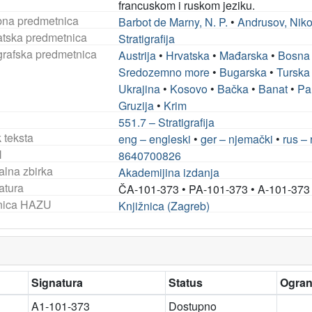
francuskom i ruskom jeziku.
na predmetnica
Barbot de Marny, N. P.
•
Andrusov, Niko
tska predmetnica
Stratigrafija
rafska predmetnica
Austrija
•
Hrvatska
•
Mađarska
•
Bosna 
Sredozemno more
•
Bugarska
•
Turska
Ukrajina
•
Kosovo
•
Bačka
•
Banat
•
Pa
Gruzija
•
Krim
551.7 – Stratigrafija
 teksta
eng – engleski
•
ger – njemački
•
rus – 
N
8640700826
alna zbirka
Akademijina izdanja
atura
ČA-101-373
•
PA-101-373
•
A-101-373
nica HAZU
Knjižnica (Zagreb)
Signatura
Status
Ogran
A1-101-373
Dostupno