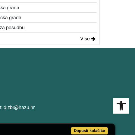
ska građa
ička građa
 za posudbu
Više
Open
t: dizbi@hazu.hr
Dopusti kolačiće