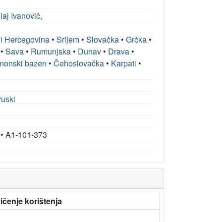
laj Ivanovič,
i Hercegovina
•
Srijem
•
Slovačka
•
Grčka
•
•
Sava
•
Rumunjska
•
Dunav
•
Drava
•
nonski bazen
•
Čehoslovačka
•
Karpati
•
ruski
•
A1-101-373
ičenje korištenja