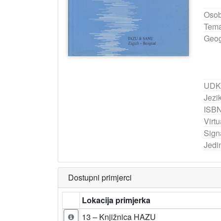
Osob
Tema
Geog
UDK
Jezik
ISB
Virtu
Sign
Jedi
Dostupni primjerci
Lokacija primjerka
13 – Knjižnica HAZU