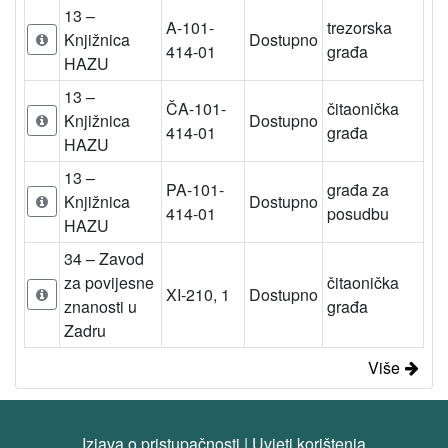
13 –
A-101-
trezorska
Knjižnica
Dostupno
414-01
građa
HAZU
13 –
ČA-101-
čitaonička
Knjižnica
Dostupno
414-01
građa
HAZU
13 –
PA-101-
građa za
Knjižnica
Dostupno
414-01
posudbu
HAZU
34 – Zavod
za povijesne
čitaonička
XI-210, 1
Dostupno
znanosti u
građa
Zadru
Više
Izjava o pristupačnosti
|
Uvjeti korištenja