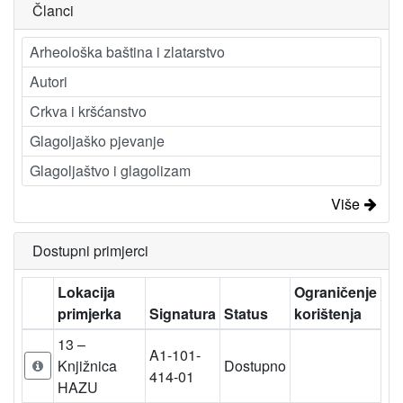
Članci
Arheološka baština i zlatarstvo
Autori
Crkva i kršćanstvo
Glagoljaško pjevanje
Glagoljaštvo i glagolizam
Više
Dostupni primjerci
Lokacija
Ograničenje
primjerka
Signatura
Status
korištenja
13 –
A1-101-
Knjižnica
Dostupno
414-01
HAZU