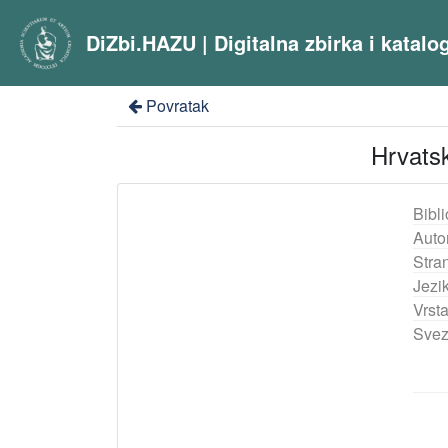
DiZbi.HAZU | Digitalna zbirka i katal
Povratak
Hrvatsk
Bibli
Auto
Stra
Jezik
Vrst
Svez