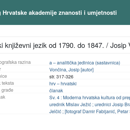
og Hrvatske akademije znanosti i umjetnosti
i književni jezik od 1790. do 1847. / Josip
ografska razina
a – analitička jedinica (sastavnica)
r
Vončina, Josip [autor]
nice
str. 317-326
 teksta
hrv – hrvatski
a građe
članak
ak
Sv. 4 : Moderna hrvatska kultura od pre
urednik Mislav Ježić ; urednici Josip B
Jelčić ; [fotograf Damir Fabijanić, Petar