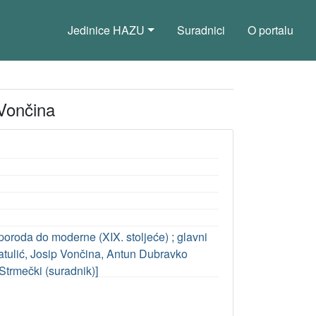
Jedinice HAZU
Suradnici
O portalu
 Vončina
poroda do moderne (XIX. stoljeće) ; glavni
ratulić, Josip Vončina, Antun Dubravko
 Strmečki (suradnik)]