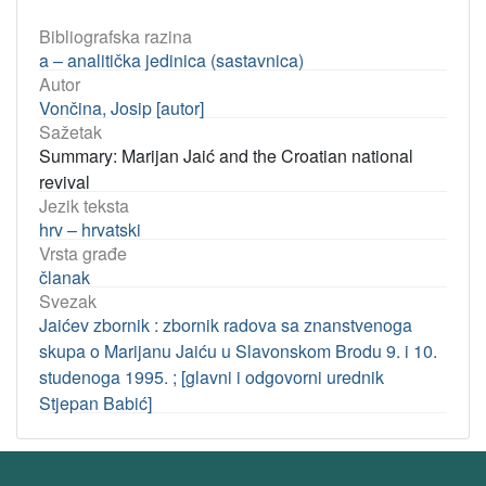
Bibliografska razina
a – analitička jedinica (sastavnica)
Autor
Vončina, Josip [autor]
Sažetak
Summary: Marijan Jaić and the Croatian national
revival
Jezik teksta
hrv – hrvatski
Vrsta građe
članak
Svezak
Jaićev zbornik : zbornik radova sa znanstvenoga
skupa o Marijanu Jaiću u Slavonskom Brodu 9. i 10.
studenoga 1995. ; [glavni i odgovorni urednik
Stjepan Babić]