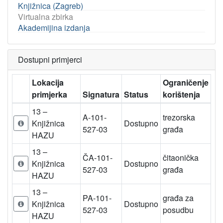
Knjižnica (Zagreb)
Virtualna zbirka
Akademijina izdanja
Dostupni primjerci
Lokacija
Ograničenje
primjerka
Signatura
Status
korištenja
13 –
A-101-
trezorska
Knjižnica
Dostupno
527-03
građa
HAZU
13 –
ČA-101-
čitaonička
Knjižnica
Dostupno
527-03
građa
HAZU
13 –
PA-101-
građa za
Knjižnica
Dostupno
527-03
posudbu
HAZU