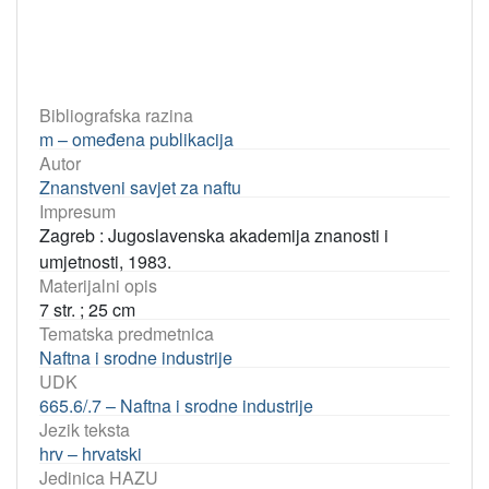
Bibliografska razina
m – omeđena publikacija
Autor
Znanstveni savjet za naftu
Impresum
Zagreb : Jugoslavenska akademija znanosti i
umjetnosti, 1983.
Materijalni opis
7 str. ; 25 cm
Tematska predmetnica
Naftna i srodne industrije
UDK
665.6/.7 – Naftna i srodne industrije
Jezik teksta
hrv – hrvatski
Jedinica HAZU