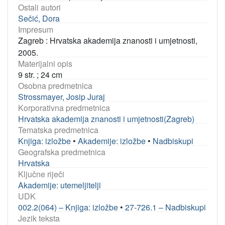
Ostali autori
Sečić, Dora
Impresum
Zagreb : Hrvatska akademija znanosti i umjetnosti,
2005.
Materijalni opis
9 str. ; 24 cm
Osobna predmetnica
Strossmayer, Josip Juraj
Korporativna predmetnica
Hrvatska akademija znanosti i umjetnosti(Zagreb)
Tematska predmetnica
Knjiga: izložbe
•
Akademije: izložbe
•
Nadbiskupi
Geografska predmetnica
Hrvatska
Ključne riječi
Akademije: utemeljitelji
UDK
002.2(064) – Knjiga: izložbe
•
27-726.1 – Nadbiskupi
Jezik teksta