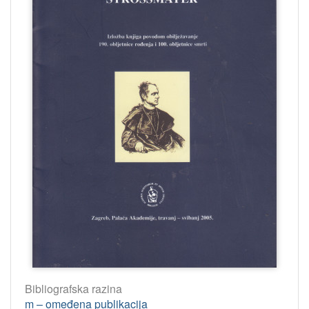
Bibliografska razina
m – omeđena publikacija