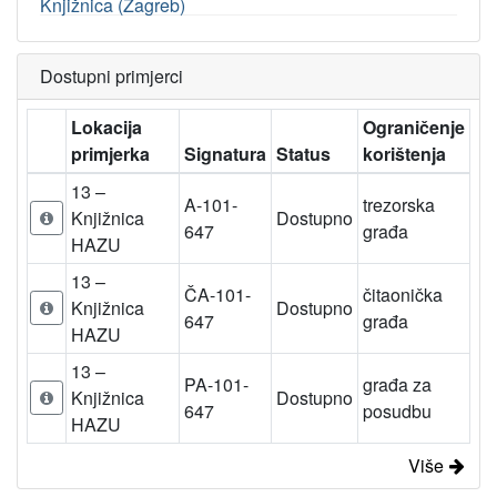
Knjižnica (Zagreb)
Dostupni primjerci
Lokacija
Ograničenje
primjerka
Signatura
Status
korištenja
13 –
A-101-
trezorska
Knjižnica
Dostupno
647
građa
HAZU
13 –
ČA-101-
čitaonička
Knjižnica
Dostupno
647
građa
HAZU
13 –
PA-101-
građa za
Knjižnica
Dostupno
647
posudbu
HAZU
Više